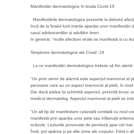
Manifestări dermatologice în boala Covid-19
Manifestările dermatologice prezente la debutul afecțiu
încă de la finalul lunii martie apariția unor manifestări
cazul adolescenților și adulților tineri.
In general, “multe afecțiuni virale se manifestă și cu le
Simptome dermatologice ale Covid -19
La ce manifestări dermatologice trebuie să fim atenți 
“Un prim semn de alarmă este aspectul marmorat al pieli
persoane care au un aspect marmorat al pielii, în mod 
Dar dacă pielea își schimbă aspectul, prezintă brusc un 
medicul dermatolog. Aspectul marmorat al pielii se ins
“Un alt tip de manifestare cutanată corelată cu noul c
manifestă prin apariția unor pete sau inflamații eritem
scăzute. Leziunile provocate de pernioză apar cel mai d
Însă, pot apărea și pe alte zone ale corpului. Fiind o 