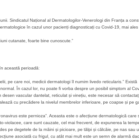
nii. Sindicatul Național al Dermatologilor-Venerologi din Franța a cons
 dermatologice în cazul unor pacienți diagnosticați cu Covid-19, mai ales
ziuni cutanate, foarte bine cunoscute.”
în această perioadă:
i, pe care noi, medicii dermatologi îl numim livedo reticularis.” Există
normal. În cazul lor, nu poate fi vorba despre un posibil simptom al Co
desen vascular dantelat, reticulat și vinețiu, este necesar să contactaț
talează cu precădere la nivelul membrelor inferioare, pe coapse și pe 
oronavirus este pernioza”. Aceasta este o afecțiune dermatologică care 
ato-violacee, care sunt cauzate, cel mai frecvent, de expunerea la tempe
es pe degetele de la mâini și picioare, pe tălpi și călcâie, pe nas sau u
afecțiune asociată cu frigul, cu atât mai mult este un semn de alarmă da