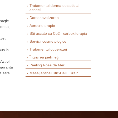
Tratamentul dermatoestetic al
acneei
Darsonavalizarea
eacție
Aerocrioterapie
menea,
Băi uscate cu Co2 - carboxiterapia
veți
Servicii cosmetologice
Tratamentul cuperozei
pus la
Îngrijirea pielii feţii
Astfel,
Peeling Rose de Mer
iguranța
ă este
Masaj anticelulitic-Cellu Drain