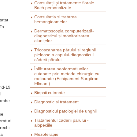
Consultaţii şi tratamente florale
Bach personalizate
Consultația și tratarea
tatat
hemangioamelor
 în
Dermatoscopia computerizată-
diagnоsticul și monitorizarea
alunițelor
Tricoscanarea părului și regiunii
pieloase a capului-diagnosticul
căderii părului
Înlăturarea neoformațiunilor
cutanate prin metoda chirurgie cu
radiounde (Echipament Surgitron
Ellman )
vid-19.
Biopsii cutanate
i
gambe.
Diagnostic și tratament
Diagnosticul patologiei de unghii
se
Tratamentul căderii părului -
raturi
alopeciile
rechi.
că
Mezoterapie