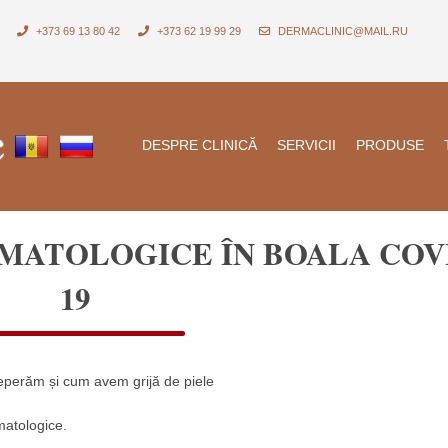
+373 69 13 80 42
+373 62 19 99 29
DERMACLINIC@MAIL.RU
DESPRE CLINICĂ
SERVICII
PRODUSE
MATOLOGICE ÎN BOALA COV
19
eperăm și cum avem grijă de piele
matologice.