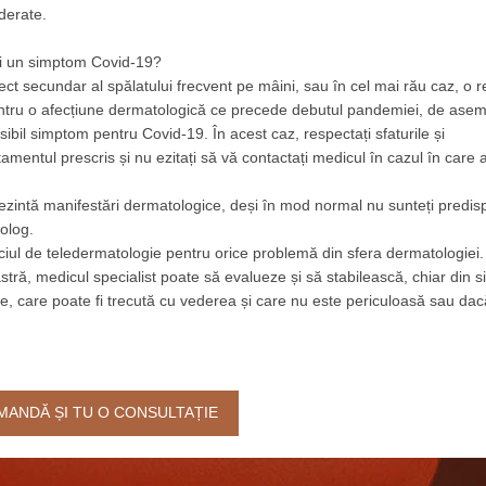
derate.
și un simptom Covid-19?
ect secundar al spălatului frecvent pe mâini, sau în cel mai rău caz, o r
 pentru o afecțiune dermatologică ce precede debutul pandemiei, de ase
ibil simptom pentru Covid-19. În acest caz, respectați sfaturile și
mentul prescris și nu ezitați să vă contactați medicul în cazul în care a
rezintă manifestări dermatologice, deși în mod normal nu sunteți predis
olog.
iul de teledermatologie pentru orice problemă din sfera dermatologiei. 
ră, medicul specialist poate să evalueze și să stabilească, chiar din s
re, care poate fi trecută cu vederea și care nu este periculoasă sau dac
NDĂ ȘI TU O CONSULTAȚIE