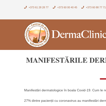
+373 61 28 28 77
+373 60 00 40 45
+373 60 88 77 71
MANIFESTĂRILE DER
Manifestări dermatologice în boala Covid-19. Cum le r
27% dintre pacienții cu coronavirus au manifestări der