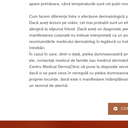
apare primăvara, când temperaturile sunt cel puțin mo
Cum facem diferența între o afecțiune dermatologică 
Dacă aveți leziuni pe mâini, cel mai probabil sunt un ef
alergică la săpunul folosit. Dacă aveți un diagnostic
manifestarea cutanată nu trebuie interpretată ca un pos
recomandările medicului dermatolog în legătură cu trata
întrebări.
În cazul în care, dintr-o dată, pielea dumneavoastră p
ele, contactați medicul de familie sau medicul dermatol
Centru Medical DermaClinic vă pune la dispoziție servic
dacă vi se pare ceva în neregulă cu pielea dumneavoast
propriei locuințe, dacă este o manifestare întâmplătoa
un semnal de alarmă.
COMA